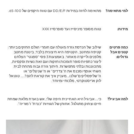
למי מתאימה?
מתאימה לחזה במידות DD/E/F עם טווח היקפים של 65-100.
מידות:
טווח מסופר מיניסייז ועד סופרסייז XXX
כמה פרטים
שילוב של הנדסת גזרה מעולה עם חומרי הגלם החזקים ביותר:
קטנים אבל
קטיפה ומחטב. הקטיפה היא חיצונית בלבד, ביטנת מחטב
גדולים:
מלפנים ולייקרה מאחור. באמצעות 3 פסי "ספגטי" הצלחנו
ליצור כתפיות סופר תומכות וחזקות ועם זאת נשיות וסקסיות,
מתכווננות ובלתי מתפשרות. חיתוך גזרה גבוה מתחת לבית
השחי אוסף ומכנס את ה"צדדים" או ה"שניצלים" או
ה"שליפסליקים"שלנו...מעניין איך את קוראת להם?.... טוטאל
לוק אריסטוקרטי, מלכותי ומיוחד.
למה אביגיל?
כי... אביגיל היא האחיינית היפה שלי, אש בוערת מלאת שמחת
חיים וצחוק מתגלגל. אחותן של הגוזיות "כנרת" ו"מוריה".