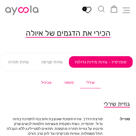
לגי
הזמנה
חיפוש
ניווט באתר
תוכן
0
הכירי את הדגמים של איולה
סופרסייז - גוזיות מידות גדולות
גוזיות קטיפה
גוזיות תחרה
שירלי
סטפני
אביגיל
גוזיית שירלי
סטייל:
פורצת הדרך. גוזיה תומכת שעוצבה ותוכננה לתמיכה בחזה
גדול. יפהפייה, נשית וסקסית מגשימה חלומות לנשים שרק
פינטזו על גוזיית תחרה מהממת. תתאים לסטיילינג ללא הגבלה
החל משמלות, גופיות וסניקרס ועד לוק ערב הורס.