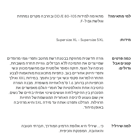
למי מתאימה?
מתאימה למידות 80-105 DD/E ובהרבה מקרים נמתחת
וגולשת גם ל-F.
מידות:
Supersize XL - Supersize 5XL
כמה פרטים
גזרה חדשנית מחוזקת בבטנת רשת מחטב ותפרי גומי מרופדים
קטנים אבל
שמייצרים את התמיכה ללא הברזלים. גוזיית תחרה משובחת,
גדולים:
נעימה על הגוף, חזקה וסופר אלסטית עם מחשוף מכווץ ונשי
ותפרי חיזוק אחוריים בגב. כתפיות מתכווננות מותאמות לצבע
התחרה למראה סקסי ונשי אך יציב ותומך. במידות XXL ואילך
הכתפיות הן ברוחב 1.6 ס"מ לאחיזה משופרת. מבנה הגזרה
כחטיבה אחת והאלסטיות של חומרי הגלם מאפשרים את
הסנכרון בין ההיקף לחזה ועושים שינוי אמיתי בחיים של נשים.
אין שום געגוע לרכיסה האחורית המגושמת של החזיות
הרגילות. הגדלנו ותפרנו אותה עד מידה 5XL והיא מרהיבה
באופן מיחוד.
למה שירלי?
כי... שירלי היא אלופת הדמיון המודרך, חברתי הטובה
והאהובה, המפנקת והכיפית.