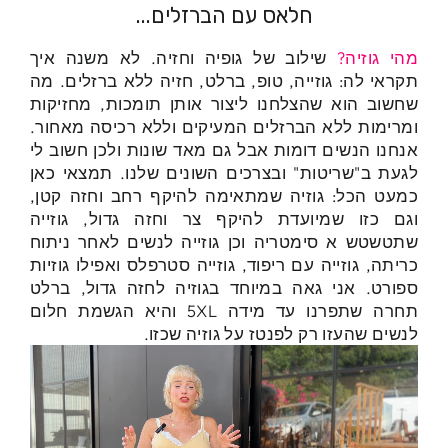
חלאס עם הברזלים...
מהי גוזיה?
שילוב של גופיה וחזיה. לא משנה איך
תקראי לה: גוזייה, טופ, ברלט, חזיה ללא ברזלים. מה
שחשוב הוא שהצלחנו ליצור אותן תומכות, מחזיקות
ומרימות ללא הברזלים המעיקים וללא רכיסה מאחור.
אנחנו הנשים דומות אבל גם מאד שונות ולכן חשוב לי
לגעת ב"שריטות" ובצרכים השונים שלנו. תמצאי כאן
כמעט הכל: גוזיה שמתאימה להיקף רחב וחזה קטן,
וגם כזו שמיועדת להיקף צר וחזה גדול, גוזייה
שתטשטש א סימטריה וכן גוזייה לנשים לאחר ניתוח
כריתה, גוזייה עם ריפוד, גוזייה סטרפלס ואפילו גוזיות
ספורט. אני גאה במיוחד בגוזיה לחזה גדול, ברלט
תחרה שתפרנו עד מידה 5XL והיא הגשמת חלום
לנשים שהעזו רק לפנטז על גוזיה שכזו.