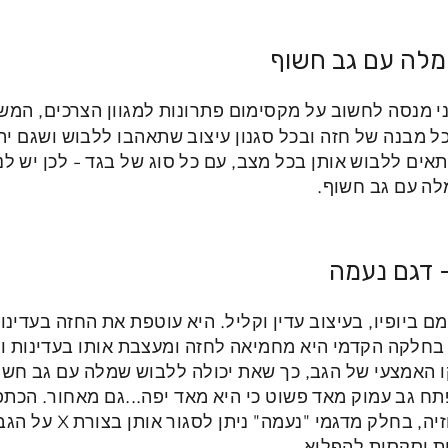
שמלה עם גב חשוף
ני מנסה לחשוב על מקסימום פתרונות למגוון הצרכים, המש
כל מבנה של חזה ובכל סגנון עיצוב שתאהבו ללבוש ושגם יהי
תאים ללבוש אותן בכל מצב, עם כל סוג של בגד - לכן יש לנו
לה עם גב חשוף.
- דגם נעמה
ם ביופיו, בעיצוב עדין וקליל. היא עוטפת את החזה בעדינ
בחלקה הקדמי היא מחמיאה לחזה ומעצבת אותו בעדינות ו
האמצעי של הגב, כך שאת יכולה ללבוש שמלה עם גב חשוף 
 גב עמוק מאד פשוט כי היא מאד יפה...גם מאחור. הכתפי
י "נעמה" ניתן לסגור אותן בצורת X על הגב למראה יותר דרמטי ומעוצב.
חת וסקסית להפליא.