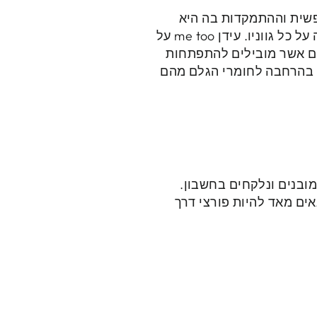
נפשית וההתמקדות בה היא
חסרת פשרות והנדבך הנוסף הוא היופי והביטוי החופשי למושג אסתטיקה וכבוד גוף האישה על כל גווניו. עידן me too על
ים אשר מובילים להתפתחות
 בהרחבה לחומרי הגלם מהם
מובנים ונלקחים בחשבון.
ים מאד להיות פורצי דרך