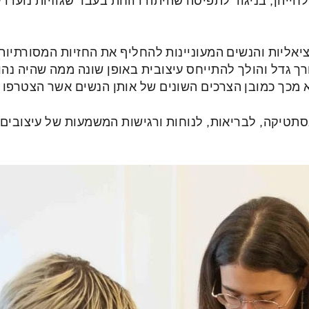
יום נשים גם בשנות 50 וה 60 לחייהן, בניגוד לתפיסה שהיתה רווחת בעבר שגוזיו
אליות והנשים המעוניינות להחליף את החזיות המסורתיות
רך גדל והולך להתייחס עיצובית באופן שונה ממה שהיה נה
צא מכך כמובן הצרכים השונים של אותן הנשים אשר הצטרפו
תטיקה, לבריאות, לנוחות ורגישות המשמעות של עיצובים 