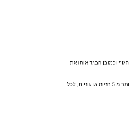
גוף וכמובן הבגד אותו את
וכיוצ”ב. לרוב הנשים יש יותר מ 5 חזיות או גוזיות, לכל