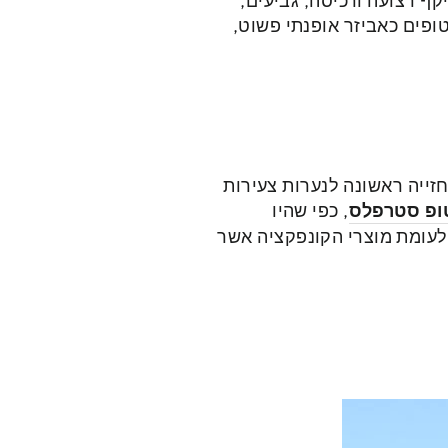
קף רצועה ורכיסה, גביעים,
טופים כאביזר אופנתי פשוט,
זייה ראשונה לנערות צעירות
ופ סטרפלס
, כפי שהיו
כרים נועדו לחזה קטן ו/או יציב, שאינו דורש תמיכה, וזהו עצם העניין והייחוד של ayoola לעומת מוצרי הקונפקציה אשר