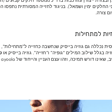
 ובצורת ייצורן ומורכבות בדר”כ ממספר חלקים קבועים (הי
ני החלקים ימין ושמאל). בניגוד לחזייה המסורתית נתפסו ה
ם צורה.
חזיות למתחילות
ת נכללה גם גוזיה בייסיק שנחשבה כחזייה ל”מתחילות”, ח
 בגלל שילוב המילים “גופיה” ו”חזייה”. גוזיה בייסיק או
ט
מו