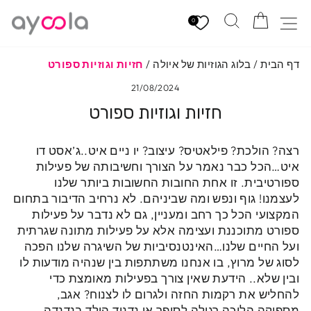
לגי
הזמנה
חיפוש
ניווט באתר
תוכן
0
דף הבית
/
בלוג הגוזיות של איולה
/
חזיות וגוזיות ספורט
21/08/2024
חזיות וגוזיות ספורט
רצה? הולכת? פילאטיס? עיצוב? יו ניים איט..ג’אסט דו
איט…הכל כבר נאמר על הצורך וחשיבותה של פעילות
ספורטיבית. זו אחת החובות החשובות ביותר שלנו
לעצמנו! גוף ונפש ומה שביניהם. לא נרחיב הדיבור בתחום
המקצועי הכל כך רחב ומעניין, גם לא נדבר על פעילות
ספורט מתוכננת ועצימה אלא על פעילות מתונה שגרתית
ועל החיים שלנו…האינטנסיביות של השיגרה שלנו הפכה
לסוג של מרוץ, בו אנחנו משתתפות בין שנהיה מודעות לו
ובין שלא.. הידעת שאין צורך בפעילות מאומצת כדי
להחליש את רקמות החזה ולגרום לו לצנוח? אגב,
מספיקה הליכה רגילה לסופר או נדנוד הילד בנדנדה