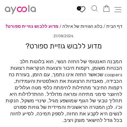
לגי
הזמנה
חיפוש
ניווט באתר
תוכן
0
דף הבית
/
בלוג הגוזיות של איולה
/
מדוע ללבוש גוזיית ספורט?
21/08/2024
מדוע ללבוש גוזיית ספורט?
המבנה האנטומי של החזה הנשי, הוא בלוטות חלב
הבנויות משומן, רקמות חיבור ורצועות הנקראות רצועות
coopers שכאשר החזה אינו נתמך, עם הזמן, בעזרת כח
הכבידה, מאבדות הרצועות את האלסטיות והעמידות,
רקמות החיבור מתחילות להימתח כלפי מטה ועלולים
להיווצר סימני מתיחה ומראה מדולדל. ההתדלדלות היא
תהליך טבעי של הגוף שמושפע מגיל, שינויי משקל, הנקות
וכ’ו. לכן המטרה הראשונית והמיידית של גוזיות ספורט
לנשים היא לקבע את החזה, לספק תמיכה, לסייע לחזה
בכל גודל להישאר מוצק ויציב.