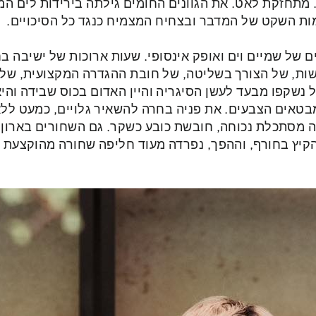
. מתחזקת לאט. את הגוונים החומים גילתה בירידות לים ה
ת השקט של המדבר ובצחיח המצמיח כנגד כל הסיכויים.
 של שמיים וים ואופק אינסופי. שעות ארוכות של ישיבה ב
ות, של הצורך בשליטה, של חובת ההגדרה המקצועית, של 
נשקפו מבעד לעשן הסיגריה והיין האדום בכוס שבידה והי
בטאים הצבעים. את פניה בחרה להשאיר גלויים, כמעט לל
 מסתכלת נכוחה, חובשת כובע כשקר. גם השחורים בארון 
קיץ בחורף, וההפך, נפרדה מעוד חליפה שחורה מהוקצעת 