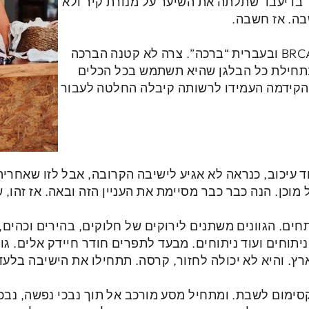
 בדיעבד שתלתה את השיער על מנורת קיר ולא
בה. אז חשבה.
ואז גילתה שהיא נושאת את גן BRCA ובעברית “ברכה”. צרה לא קטנה הברכה
בתחילת כל הבלגן שהיא תשתמש בכל הכלים
והקידמה העמידו לרשותה קיבלה החלטה לעבור
וד עיכוב, כנראה לא אגיע לישיבה הקרובה, אבל לזו שאחריה
מוכן. הנה כבר כבר מסיימת את העניין הזה ובאה. אז זהו, 
ים. הגוונים משתנים לירוקים של חלוקים, בהירים וכהים,
יתוחים ועוד ניתוחים. מבעד לתפרים חודר חיידק אלים. גוף
ץ. והיא לא יכולה לחזור, קרסה. תתחילו את הישיבה בלעד
קסימום לשבת. ומתחיל מסע מורכב אל תוך נבכי נפשה, נב