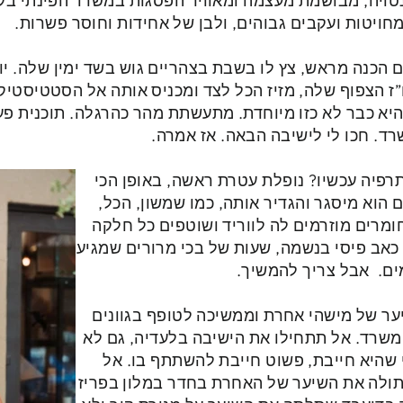
 מחויטות ועקבים גבוהים, ולבן של אחידות וחוסר פשרות.
ם הכנה מראש, צץ לו בשבת בצהריים גוש בשד ימין שלה. יום
”ז הצפוף שלה, מזיז הכל לצד ומכניס אותה אל הסטטיסטי
א כבר לא כזו מיוחדת. מתעשתת מהר כהרגלה. תוכנית פעול
שרד. חכו לי לישיבה הבאה. אז אמרה.
רפיה עכשיו? נופלת עטרת ראשה, באופן הכי
ם הוא מיסגר והגדיר אותה, כמו שמשון, הכל,
ומרים מוזרמים לה לווריד ושוטפים כל חלקה
 כאב פיסי בנשמה, שעות של בכי מרורים שמגיע
ם. אבל צריך להמשיך.
ער של מישהי אחרת וממשיכה לטופף בגוונים
משרד. אל תתחילו את הישיבה בלעדיה, גם לא
 שהיא חייבת, פשוט חייבת להשתתף בו. אל
תולה את השיער של האחרת בחדר במלון בפריז