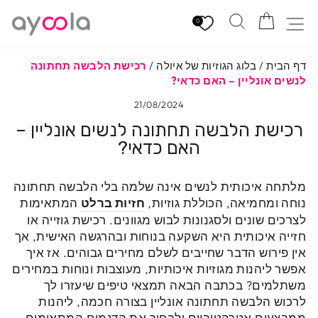
לגי
הזמנה
חיפוש
ניווט באתר
תוכן
0
דף הבית
/
בלוג הגוזיות של איולה
/
רכישת הלבשה תחתונה
לנשים אונליין – האם כדאי?
21/08/2024
רכישת הלבשה תחתונה לנשים אונליין –
האם כדאי?
מלתחה איכותית לנשים אינה שלמה בלי הלבשה תחתונה
נוחה ומחמיאה, הכוללת גוזיות,
חזיות ברלט
המתאימות
לצרכים שונים ולסגנונות לבוש מגוונים. רכישת גוזייה או
חזייה איכותית היא השקעה בנוחות ובהרגשה האישית, אך
אין פירוש הדבר שחייבים לשלם מחירים גבוהים. אז איך
אפשר ליהנות מגוזיות איכותיות, מעוצבות ונוחות במחירים
משתלמים? בכתבה הבאה תמצאי טיפים שיעזרו לך
לרכוש הלבשה תחתונה אונליין בצורה חכמה, ליהנות
ממבצעים אטרקטיביים ולבחור את הדגמים המתאימים