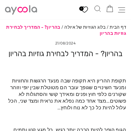
לגי
הזמנה
חיפוש
ניווט באתר
תוכן
0
דף הבית
/
בלוג הגוזיות של איולה
/
בהריון? - המדריך לבחירת
גוזיות בהריון
21/08/2024
בהריון? - המדריך לבחירת גוזיות בהריון
תקופת ההריון היא תקופה שבה מנעד הרגשות והחוויות
ומנעד השינויים שגופך עובר הם מטוטלת שבין יופי וזוהר
שקורנים כלפי חוץ ופנים ומאידך קושי והסתגלות לא
פשוטים…מצד אחד כמה נפלא את נראית ומצד שני, הכל
עלול להיות כל כך לא נוח ולוחץ…
הגוף הופך להיות הרבה יותר רגיש. כל מגע קטן ותמים