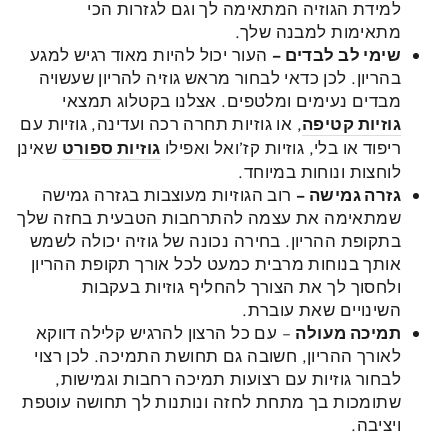
למידת הגוזיה המתאימה לך וגם לגזרות הכי
מתאימות למבנה שלך.
שימי לב לבדים
–
העור יכול להיות מאוד רגיש למגע
בהריון. לכן כדאי לבחור מראש גוזיה להריון שעשויה
מבדים נעימים ומלטפים. אצלנו בקטלוג תמצאי
גוזיות קטיפה
, או גוזיות תחרה רכה ועדינה, גוזיות עם
ריפוד או בלי, גוזיות קז’ואל ואפילו
גוזיות ספורט
שאינן
לוחצות ונוחות במיוחד.
גזרה גמישה
–
רוב הגוזיות מעוצבות בגזרה גמישה
שמתאימה את עצמה להתרחבות הטבעית בחזה שלך
בתקופת ההריון. בחירה נכונה של גוזיה יכולה לשמש
אותך בנוחות מרבית כמעט לכל אורך תקופת ההריון
ולחסוך לך את הצורך להחליף גוזיות בעקבות
השינויים שאת עוברת.
תמיכה מעולה
– עם כל הרצון להרגיש קלילה דווקא
לאורך ההריון, חשובה גם תחושת התמיכה. לכן רצוי
לבחור גוזיות עם רצועות תמיכה רחבות וגמישות,
שתומכות בך מתחת לחזה ונותנות לך תחושה עוטפת
ויציבה.