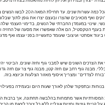
בצורת ייצורן ובמידתן ועליהן להיות מותאמות בצורה מיטבי
החזייה המודרנית קיימת בסך הכל כמה עש
דוקים ואף מכאיבים שהצרו ובעצם יצרו את גופן לתוך שבל
נשי. שינוי במעמדן החברתי של הנשים, בדימוי העצמי שלה
ת בענף הטקסטיל, הם אלה שאפשרו את מסעה של החזיה ו
יגוד אסתטי ועיצובי שעומד כתעשייה בפני עצמו ואף מדגי
וי את הצרכים השונים שיש למבני גוף וחזה שונים. הביטוי יה
לי. מבנה גוף רחב עם חזה קטן, מבנה גוף צר עם חזה גדול
'בורח לצדדים'' ומצריך איסוף מאזור הצלעות וכיוצא בזה.
ת בנוחות ובתפקוד שלהן לאורך שעות היום ובעמידה בפעילוי
יות המסורתיות אשר מתמחות בהלבשה תחתונה, אך ברבות 
ל קניית גוזיות וחזיות אונליין ללא כל צורך לצאת מן הבית,