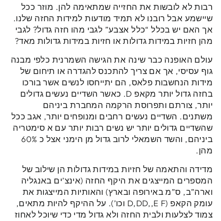
רבות לא לובשות את החזייה שמתאימה להן. מוזר ככל
שיישמע אבל רובנו לא תמיד מודעות למידות החזה שלנו.
אך האם יש בכלל “כלל אצבע” לגבי מהו חזה גדול? לגבי
מהן חזיות במידות גדולות או חזיות במידות גדולות מאד?
עולם האופנה כבר שינה את הגישה השמרנית כלפי מבנה
גוף עסיסי, אך אם צריך להתכנס להגדרה או תיחום של
מידות הנחשבות פלאס, הם יתייחסו לנשים אשר בורכו
בחזה גדול יותר מקאפ D. כאשר השדיים נעשים גדולים
יותר, צורתם ותפרוסת הרקמה המחברת ביניהם
משתנים. השדיים נעשים רחבים ומנופחים יותר, אגב ככל
שהשדיים גדולים יותר יש נשים רבות יותר עם א סימטריה
ביניהם, והשד השמאלי לרוב גדול מן הימני אצל כ 60%
מהן.
מדידה והתאמה של חזיות במידות גדולות הן שילוב של
המספרים המייצגים את היקף החזה (אינצ’ים באנגליה
וארה”ב, ס”מ באירופה ובארץ) והאותיות המייצגות את
עומק הקאפ (D,DD,,E F וכו’). על ההיקף להיות מתאים,
צמוד לצלעות ולבית החזה ולא גדול מדי כדי שיוכל לאחוז