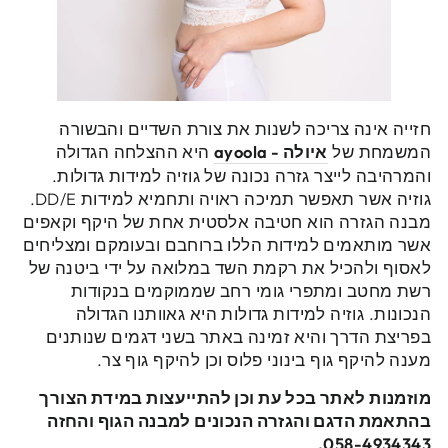
חזייה אינה צריכה לשנות את צורת השדיים והבשורה
המשמחת של
איולה - ayoola
היא ההצלחה הגדולה
והמרהיבה לייצר גזרה נכונה של גוזיה למידות גדולות.
גוזיה אשר תאפשר תמיכה ראויה ותחמיא למידות DD/E.
מבנה הגזרה הוא חטיבה אלסטית אחת של היקף וקאפים
אשר מותאמים למידות הללו ברוחבם ובעומקם ומצליחים
לאסוף ולהכיל את רקמת השד במלואה על ידי ביטנה של
רשת מחטב ומתפרי גומי רחב שממוקמים בנקודות
הנכונות. גוזיה למידות גדולות היא גאוותנו הגדולה
בפריצת הדרך והיא זמינה באתר בשני דגמים שנותנים
מענה להיקף גוף בינוני פלוס וכן להיקף גוף צר.
מוזמנות לאתר בכל עת וכן להתייעצות במידת הצורך
בהתאמת הדגם והגזרה הנכונים למבנה הגוף והחזה
.
058-4934343