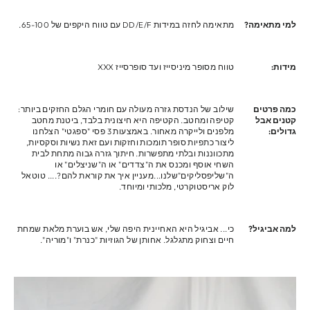
למי מתאימה?
מתאימה לחזה במידות DD/E/F עם טווח היקפים של 65-100.
מידות:
טווח מסופר מיניסייז ועד סופרסייז XXX
כמה פרטים
שילוב של הנדסת גזרה מעולה עם חומרי הגלם החזקים ביותר:
קטנים אבל
קטיפה ומחטב. הקטיפה היא חיצונית בלבד, ביטנת מחטב
גדולים:
מלפנים ולייקרה מאחור. באמצעות 3 פסי "ספגטי" הצלחנו
ליצור כתפיות סופר תומכות וחזקות ועם זאת נשיות וסקסיות,
מתכווננות ובלתי מתפשרות. חיתוך גזרה גבוה מתחת לבית
השחי אוסף ומכנס את ה"צדדים" או ה"שניצלים" או
ה"שליפסליקים"שלנו...מעניין איך את קוראת להם?.... טוטאל
לוק אריסטוקרטי, מלכותי ומיוחד.
למה אביגיל?
כי... אביגיל היא האחיינית היפה שלי, אש בוערת מלאת שמחת
חיים וצחוק מתגלגל. אחותן של הגוזיות "כנרת" ו"מוריה".