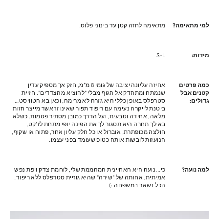
למי מתאימה?
מתאימה לחזה קטן עד בינוני פלוס.
מידות:
S-L
כמה פרטים
אחיזה עליונה יציבה של גומי 8 מ"מ, חזק אך מספיק עדין
קטנים אבל
שנמתח ומתהדק אל הגוף מבלי "להוציא מהצדדים". חזיית
גדולים:
סטרפלס באופן כללי היא גזרה לא מרימה, וכאן בא הטוויסט…
ביטנת לייקרה נעימה עם ריפוד תפור שאינו זז אשר מייצר חזות
מלאה, אחידה וטבעית, ועל הדרך כמובן מסתיר פטמות. כשלא
בא לך תחרה היא תסגור לך את הפינה יופי מתחת לז'קט,
חולצה מכופתרת, אוברול או כל חלק עליון אחר, פתוח או שקוף,
הנועזות לובשות אותה כטופ שעומד בפני עצמו.
למה נועה?
כי...נועה היא האחיינית המהממת שלי, לוחמת צדק ויפת נפש
אמיתית. אחותה של "שירה" שהיא גוזיית סטרפלס ללא ריפוד.
הכל נשאר במשפחה :)