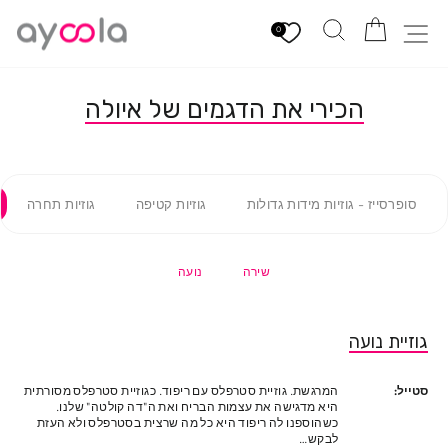
לגי
הזמנה
חיפוש
ניווט באתר
תוכן
0
הכירי את הדגמים של איולה
סופרסייז - גוזיות מידות גדולות
גוזיות קטיפה
גוזיות תחרה
שירה
נועה
גוזיית נועה
סטייל:
המרגשת. גוזיית סטרפלס עם ריפוד. כגוזיית סטרפלס מסורתית
היא מדגישה את עצמות הבריח ואת ה"דה קולטה" שלנו.
כשהוספנו לה ריפוד היא כל מה שרצית בסטרפלס ולא העזת
לבקש…