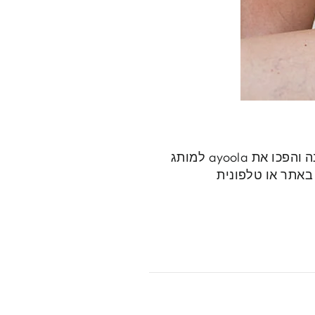
הנדסת גזרה ייעודית וחכמה בשילוב חומרי גלם מעולים וחזקים מאפשרים כאמור את המענה והפכו את ayoola למותג
 באתר או טלפונית