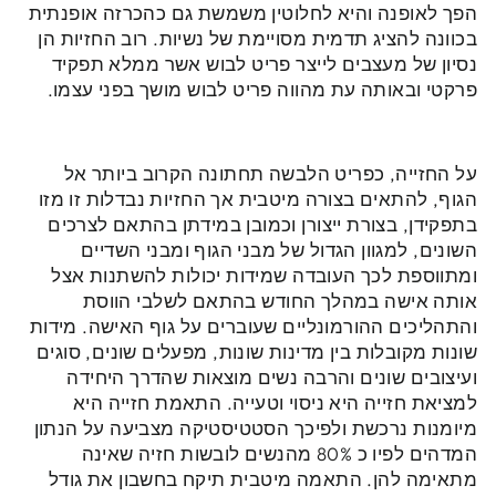
הפך לאופנה והיא לחלוטין משמשת גם כהכרזה אופנתית
בכוונה להציג תדמית מסויימת של נשיות. רוב החזיות הן
נסיון של מעצבים לייצר פריט לבוש אשר ממלא תפקיד
פרקטי ובאותה עת מהווה פריט לבוש מושך בפני עצמו.
על החזייה, כפריט הלבשה תחתונה הקרוב ביותר אל
הגוף, להתאים בצורה מיטבית אך החזיות נבדלות זו מזו
בתפקידן, בצורת ייצורן וכמובן במידתן בהתאם לצרכים
השונים, למגוון הגדול של מבני הגוף ומבני השדיים
ומתווספת לכך העובדה שמידות יכולות להשתנות אצל
אותה אישה במהלך החודש בהתאם לשלבי הווסת
והתהליכים ההורמונליים שעוברים על גוף האישה. מידות
שונות מקובלות בין מדינות שונות, מפעלים שונים, סוגים
ועיצובים שונים והרבה נשים מוצאות שהדרך היחידה
למציאת חזייה היא ניסוי וטעייה. התאמת חזייה היא
מיומנות נרכשת ולפיכך הסטטיסטיקה מצביעה על הנתון
המדהים לפיו כ 80% מהנשים לובשות חזיה שאינה
מתאימה להן. התאמה מיטבית תיקח בחשבון את גודל