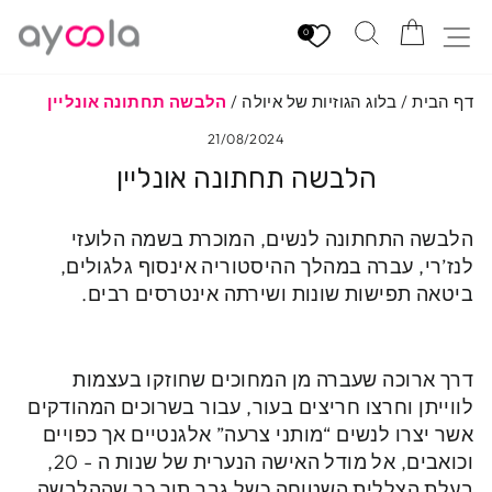
לגי
הזמנה
חיפוש
ניווט באתר
תוכן
0
דף הבית
/
בלוג הגוזיות של איולה
/
הלבשה תחתונה אונליין
21/08/2024
הלבשה תחתונה אונליין
הלבשה התחתונה לנשים, המוכרת בשמה הלועזי
לנז’רי, עברה במהלך ההיסטוריה אינסוף גלגולים,
ביטאה תפישות שונות ושירתה אינטרסים רבים.
דרך ארוכה שעברה מן המחוכים שחוזקו בעצמות
לווייתן וחרצו חריצים בעור, עבור בשרוכים המהודקים
אשר יצרו לנשים “מותני צרעה” אלגנטיים אך כפויים
וכואבים, אל מודל האישה הנערית של שנות ה - 20,
בעלת הצללית השטוחה כשל גבר תוך כך שההלבשה