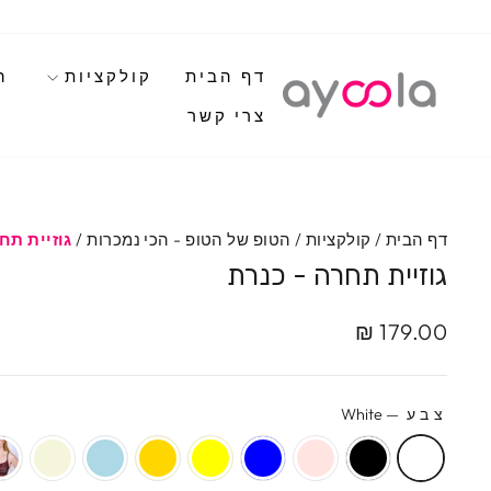
לגי
תוכן
דף הבית
קולקציות
ה
צרי קשר
דף הבית
/
קולקציות
/
הטופ של הטופ - הכי נמכרות
/
גוזיית תח
גוזיית תחרה - כנרת
מחיר
מחיר
179.00 ₪
מבצע
מקורי
צבע
—
White