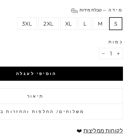
מידה
—
טבלת מידות
3XL
2XL
XL
L
M
S
כמות
−
+
הוסיפי לעגלה
תיאור
משלוחים/ החלפות והחזרות ב
לקוחות ממליצות
❤️