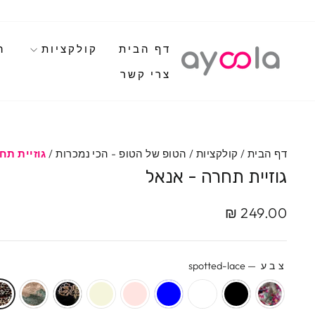
לגי
תוכן
דף הבית
קולקציות
ה
צרי קשר
דף הבית
/
קולקציות
/
הטופ של הטופ - הכי נמכרות
/
גוזיית תח
גוזיית תחרה - אנאל
מחיר
מחיר
249.00 ₪
מבצע
מקורי
צבע
—
spotted-lace