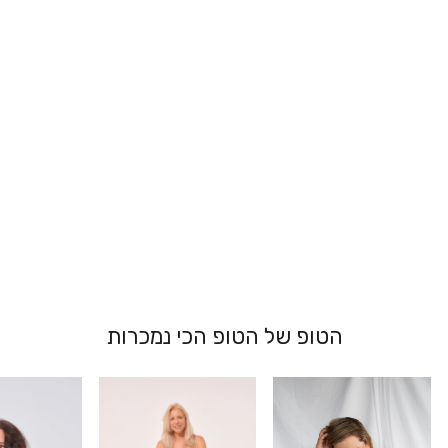
גוזיית תחרה
סופרסייז - שירלי
מ 269.00 ₪
הטופ של הטופ הכי נמכרות