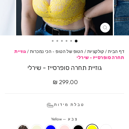
סגרי
דף הבית
/
קולקציות
/
הטופ של הטופ - הכי נמכרות
/
גוזיית
תחרה סופרסייז - שירלי
גוזיית תחרה סופרסייז - שירלי
מחיר
מחיר
299.00 ₪
מקורי
מבצע
טבלת מידות
צבע
—
Yellow