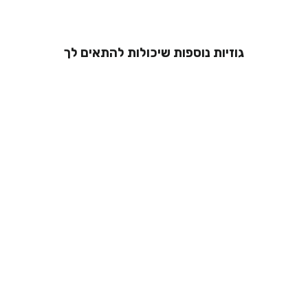
גוזיות נוספות שיכולות להתאים לך
גוזיית תחרה -
אנאל
מ 229.00 ₪