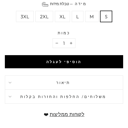
מידה
—
טבלת מידות
3XL
2XL
XL
L
M
S
כמות
−
+
הוסיפי לעגלה
תיאור
משלוחים/ החלפות והחזרות בקלות
לקוחות ממליצות
❤️