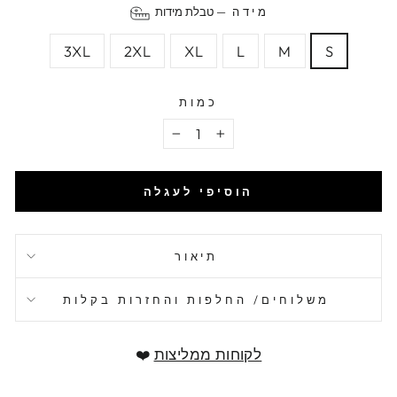
מידה
—
טבלת מידות
3XL
2XL
XL
L
M
S
כמות
−
+
הוסיפי לעגלה
תיאור
משלוחים/ החלפות והחזרות בקלות
לקוחות ממליצות
❤️