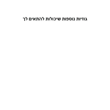
גוזיות נוספות שיכולות להתאים לך
גוזיית תחרה -
אנאל
מ 229.00 ₪