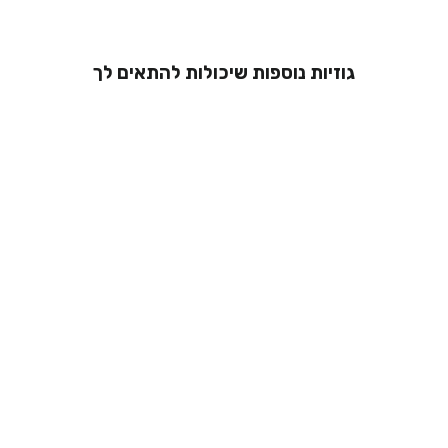
גוזיות נוספות שיכולות להתאים לך
גוזיית תחרה
סופרסייז - סטפני
מיניסייז
מ 269.00 ₪