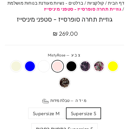
דף הבית
/
קולקציות
/
ברלטים - נשיות מעודנת בנוחות מושלמת
/
גוזיית תחרה סופרסייז - סטפני מיניסייז
גוזיית תחרה סופרסייז - סטפני מיניסייז
מחיר
מחיר
269.00 ₪
מקורי
מבצע
צבע
—
MistyRose
מידה
—
טבלת מידות
Supersize M
Supersize S
Supersize S כתפיות רחבות