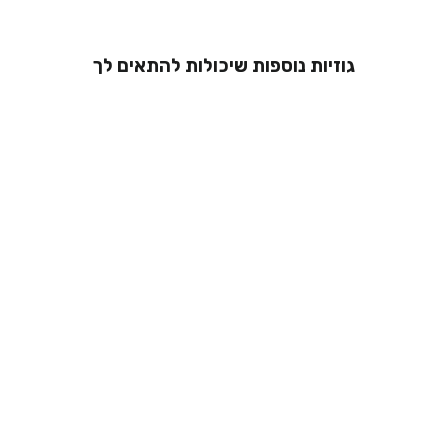
גוזיות נוספות שיכולות להתאים לך
אזל המלאי
מגני פטמות
מסיליקון
49.00 ₪