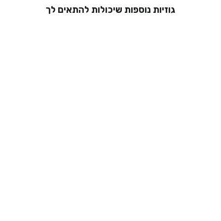
גוזיות נוספות שיכולות להתאים לך
גוזיית טופ
סטרפלס עם ריפוד
- נועה
179.00 ₪