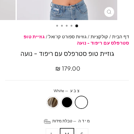
סגרי
דף הבית
/
קולקציות
/
גוזיות ספורט קז'ואל
/
גוזיית טופ
סטרפלס עם ריפוד - נועה
גוזיית טופ סטרפלס עם ריפוד - נועה
מחיר
179.00 ₪
מקורי
צבע
—
White
מידה
—
טבלת מידות