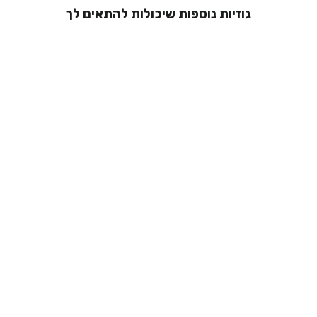
גוזיות נוספות שיכולות להתאים לך
גוזיית קטיפה
בגזרה ספורטיבית
- ליאן
מ 139.00 ₪