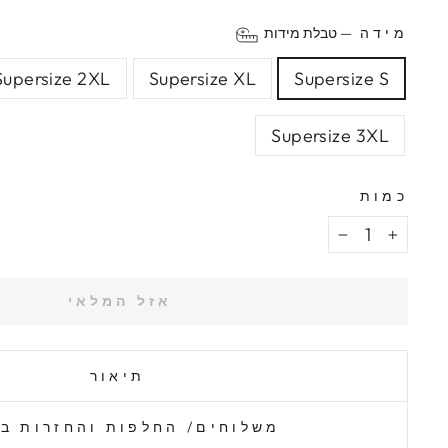
מידה
—
טבלת מידות
Supersize 2XL
Supersize XL
Supersize S
Supersize 3XL
כמות
−
+
אזל המלאי
תיאור
משלוחים/ החלפות והחזרות ב