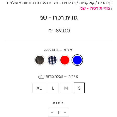
דף הבית
/
קולקציות
/
ברלטים - נשיות מעודנת בנוחות מושלמת
/
גוזיית רטרו - שני
גוזיית רטרו - שני
מחיר
189.00 ₪
מקורי
צבע
—
dark blue
מידה
—
טבלת מידות
XL
L
M
S
כמות
−
+