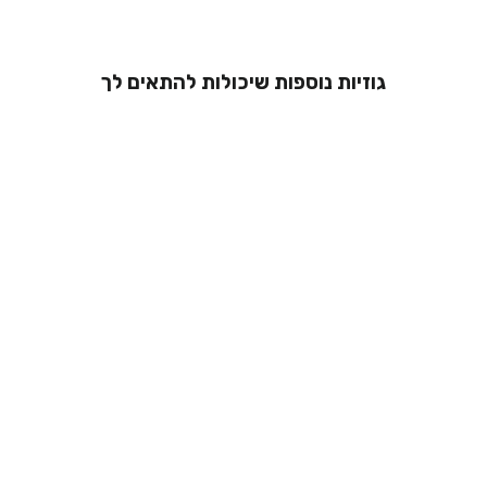
גוזיות נוספות שיכולות להתאים לך
גוזיה עם ריפוד -
יעל
מ 229.00 ₪