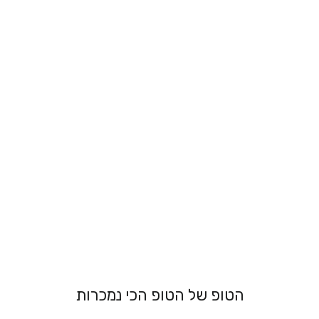
גוזיית קטיפה
אלגנטית - רוחקי
מ 199.00 ₪
הטופ של הטופ הכי נמכרות