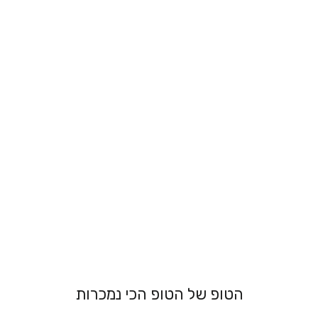
גוזיית קטיפה
אלגנטית - רוחקי
מ 199.00 ₪
הטופ של הטופ הכי נמכרות