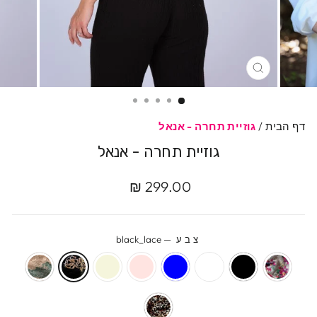
סגרי
דף הבית
/
גוזיית תחרה - אנאל
גוזיית תחרה - אנאל
מחיר
מחיר
299.00 ₪
מקורי
מבצע
צבע
—
black_lace