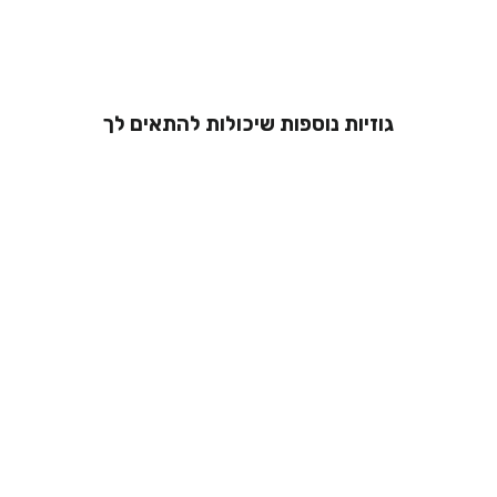
גוזיות נוספות שיכולות להתאים לך
גוזיית תחרה -
אנאל
מ 229.00 ₪