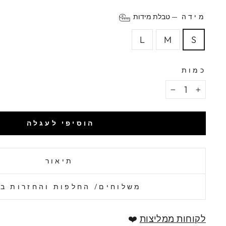
מידה
—
טבלת מידות
L
M
S
כמות
−
+
הוסיפי לעגלה
תיאור
משלוחים/ החלפות והחזרות ב
לקוחות ממליצות
❤️