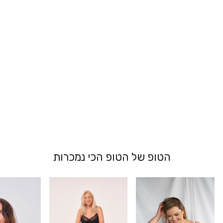
גוזיית תחרה
סופרסייז - שירלי
מ 269.00 ₪
הטופ של הטופ הכי נמכרות