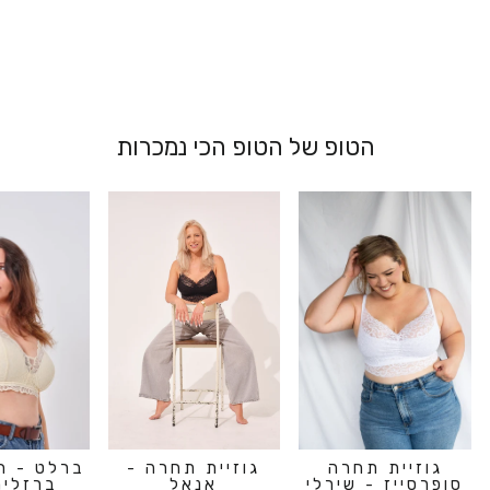
מ 229.00 ₪
הטופ של הטופ הכי נמכרות
גוזיית תחרה
גוזיית תחרה -
ברלט - ח
סופרסייז - שירלי
אנאל
ברזלים