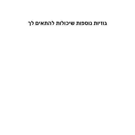
גוזיות נוספות שיכולות להתאים לך
גוזיית תחרה -
אנאל
מ 229.00 ₪