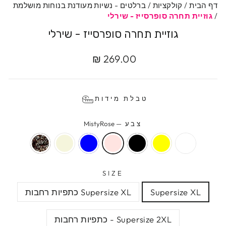
דף הבית
/
קולקציות
/
ברלטים - נשיות מעודנת בנוחות מושלמת
/
גוזיית תחרה סופרסייז - שירלי
גוזיית תחרה סופרסייז - שירלי
מחיר
מחיר
269.00 ₪
מקורי
מבצע
טבלת מידות
צבע
—
MistyRose
SIZE
Supersize XL
Supersize XL כתפיות רחבות
Supersize 2XL - כתפיות רחבות