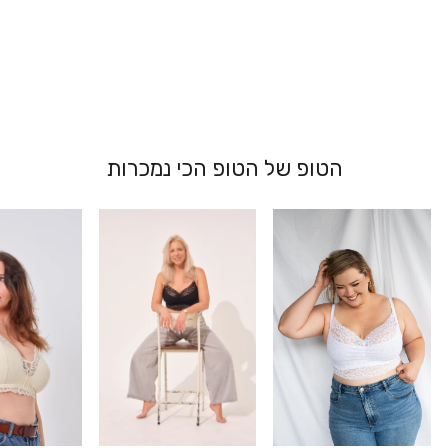
גוזיית תחרה
סופרסייז - שירלי
מ 269.00 ₪
הטופ של הטופ הכי נמכרות