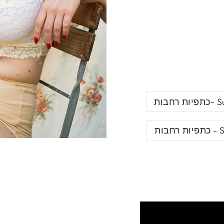
בות
ות