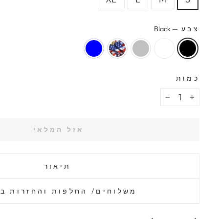
צבע
—
Black
כמות
−
+
אזל המלאי
תיאור
משלוחים/ החלפות והחזרות ב