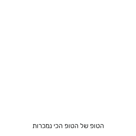
גוזיית קטיפה
אלגנטית - רוחקי
מ 199.00 ₪
הטופ של הטופ הכי נמכרות