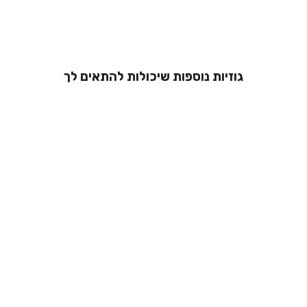
גוזיות נוספות שיכולות להתאים לך
גוזיית תחרה -
אנאל
מ 229.00 ₪