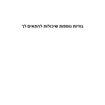
גוזיות נוספות שיכולות להתאים לך
גוזיית תחרה -
אנאל
מ 229.00 ₪