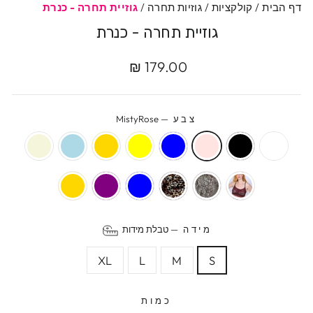
דף הבית
/
קולקציות
/
גוזיות תחרה
/
גוזיית תחרה - כנרת
גוזיית תחרה - כנרת
מחיר
מחיר
179.00 ₪
מקורי
מבצע
צבע
—
MistyRose
מידה
—
טבלת מידות
XL
L
M
S
כמות