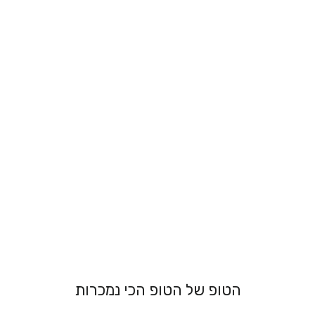
גוזיית תחרה -
כנרת
מ 179.00 ₪
הטופ של הטופ הכי נמכרות