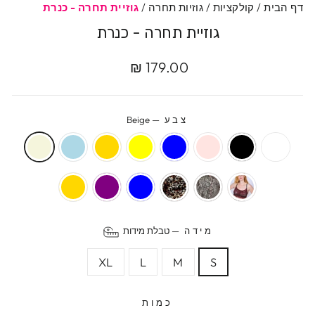
דף הבית
/
קולקציות
/
גוזיות תחרה
/
גוזיית תחרה - כנרת
גוזיית תחרה - כנרת
מחיר
מחיר
179.00 ₪
מקורי
מבצע
צבע
—
Beige
מידה
—
טבלת מידות
XL
L
M
S
כמות