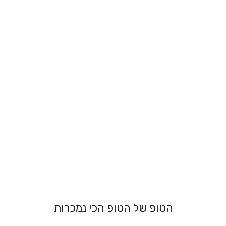
גוזיית תחרה -
כנרת
מ 179.00 ₪
הטופ של הטופ הכי נמכרות