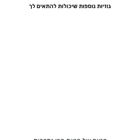
גוזיות נוספות שיכולות להתאים לך
ברלט - חזיה ללא
ברזלים- זיו
289.00 ₪