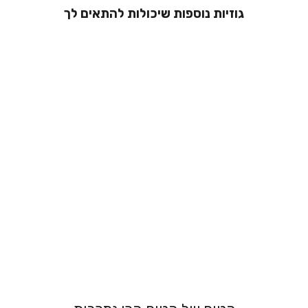
גוזיות נוספות שיכולות להתאים לך
ברלט - חזיה ללא
ברזלים- זיו
289.00 ₪