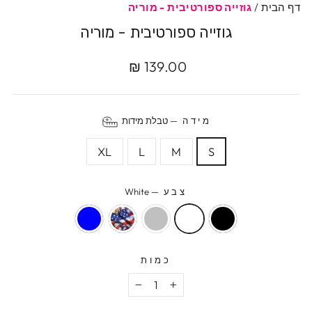
דף הבית
/
גוזייה ספורטיבית - מוריה
גוזייה ספורטיבית - מוריה
מחיר
139.00 ₪
מקורי
מידה
—
טבלת מידות
XL
L
M
S
צבע
—
White
כמות
−
+