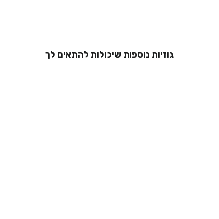
גוזיות נוספות שיכולות להתאים לך
גוזיית קטיפה
אלגנטית - רוחקי
מ 199.00 ₪